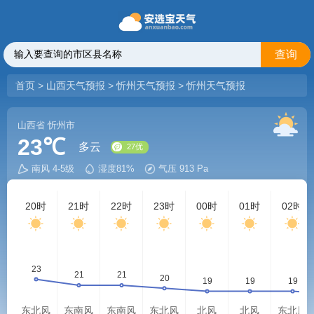
查询
首页
>
山西天气预报
>
忻州天气预报
>
忻州天气预报
山西省
忻州市
23℃
多云
南风 4-5级
湿度81%
气压 913 Pa
27优
20时
21时
22时
23时
00时
01时
02时
东北风
东南风
东南风
东北风
北风
北风
东北风