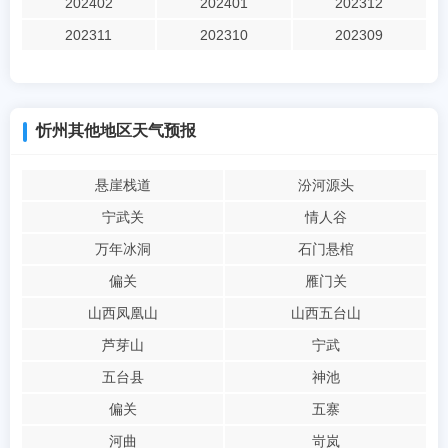
202402
202401
202312
202311
202310
202309
忻州其他地区天气预报
悬崖栈道
汾河源头
宁武关
情人谷
万年冰洞
石门悬棺
偏关
雁门关
山西凤凰山
山西五台山
芦芽山
宁武
五台县
神池
偏关
五寨
河曲
岢岚