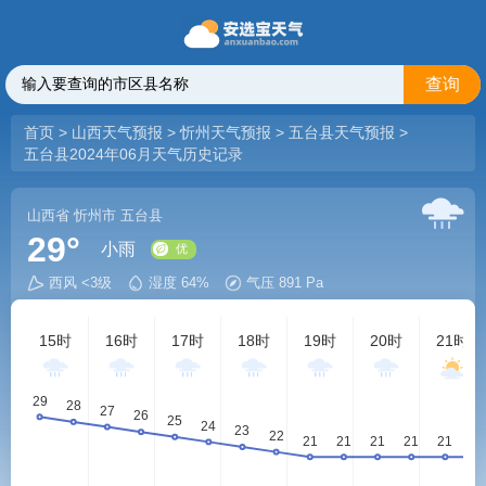
查询
首页
>
山西天气预报
>
忻州天气预报
>
五台县天气预报
>
五台县2024年06月天气历史记录
山西省
忻州市
五台县
29°
小雨
西风 <3级
湿度 64%
气压 891 Pa
优
15时
16时
17时
18时
19时
20时
21时