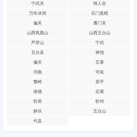
宁武关
情人谷
万年冰洞
石门悬棺
偏关
雁门关
山西凤凰山
山西五台山
芦芽山
宁武
五台县
神池
偏关
五寨
河曲
岢岚
繁峙
原平
保德
定襄
忻府
忻州
静乐
五台山
代县