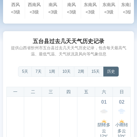
西风
西南风
南风
南风
东南风
东南风
东南风
<3级
<3级
<3级
<3级
<3级
<3级
<3级
五台县过去几天天气历史记录
提供山西省忻州市五台县过去几天天气历史记录，包含每天最高气
温、最低气温、天气状况及风向等气象信息
5天
7天
1周
10天
2周
15天
历史
一
二
三
四
五
六
日
01
02
阴转多
小雨转
云
多云
12℃
10℃